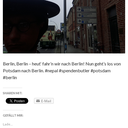
Berlin, Berlin – heut‘ fahr’n wir nach Berlin! Nun geht’s los von
Potsdam nach Berlin. #nepal #spendenbutler #potsdam
#berlin
SHAREN MIT:
E-Mail
GEFÄLLT MIR:
Lade...