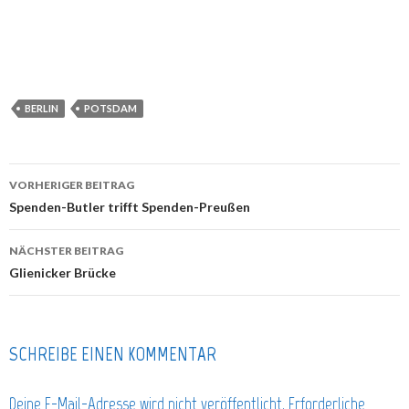
BERLIN
POTSDAM
VORHERIGER BEITRAG
Beitragsnavigation
Spenden-Butler trifft Spenden-Preußen
NÄCHSTER BEITRAG
Glienicker Brücke
SCHREIBE EINEN KOMMENTAR
Deine E-Mail-Adresse wird nicht veröffentlicht.
Erforderliche