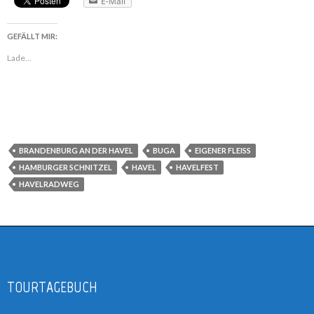
E-Mail
GEFÄLLT MIR:
Lade...
BRANDENBURG AN DER HAVEL
BUGA
EIGENER FLEISS
HAMBURGER SCHNITZEL
HAVEL
HAVELFEST
HAVELRADWEG
TOURTAGEBUCH