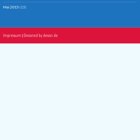
Mai 2015
(13)
Impressum
Desisned by desisn.de
|