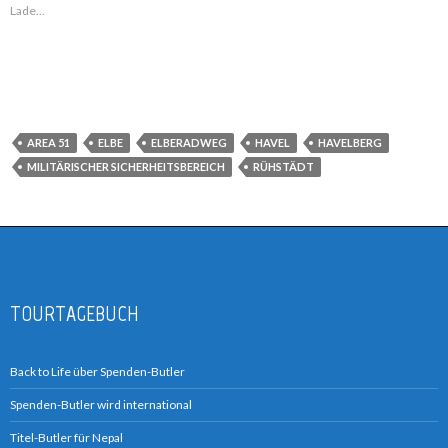
Lade...
AREA 51
ELBE
ELBERADWEG
HAVEL
HAVELBERG
MILITÄRISCHER SICHERHEITSBEREICH
RÜHSTÄDT
TOURTAGEBUCH
Back to Life über Spenden-Butler
Spenden-Butler wird international
Titel-Butler für Nepal