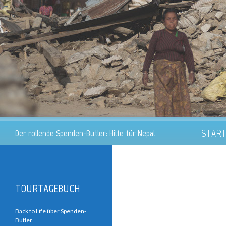
ZUM INH
Suchen
STAR
Der rollende Spenden-Butler: Hilfe für Nepal
TOURTAGEBUCH
Back to Life über Spenden-
Butler