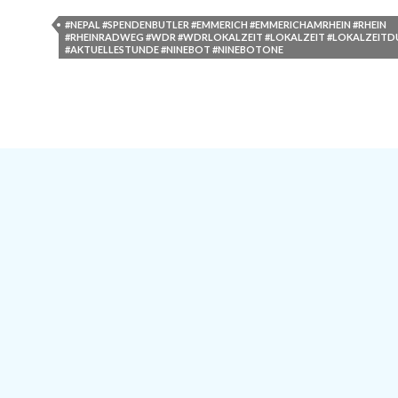
#NEPAL #SPENDENBUTLER #EMMERICH #EMMERICHAMRHEIN #RHEIN
#RHEINRADWEG #WDR #WDRLOKALZEIT #LOKALZEIT #LOKALZEITD
#AKTUELLESTUNDE #NINEBOT #NINEBOTONE