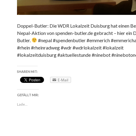
Doppel-Butler: Die WDR Lokalzeit Duisburg hat einen Ber
Nepal-Aktion von spenden-butler.de gebracht – hier ein 
Butler.
#nepal #spendenbutler #emmerich #emmerich
#rhein #rheinradweg #wdr #wdrlokalzeit #lokalzeit
#lokalzeitduisburg #aktuellestunde #ninebot #nineboto
SHAREN MIT:
E-Mail
GEFÄLLT MIR:
Lade...