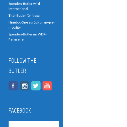
Spenden-Butler wird
international
Titel-Butler für Nepal
Ninebot One zurück an m+p e-
mobility
Spenden-Butler im WDR-
Fernsehen
FOLLOW THE
BUTLER
FACEBOOK