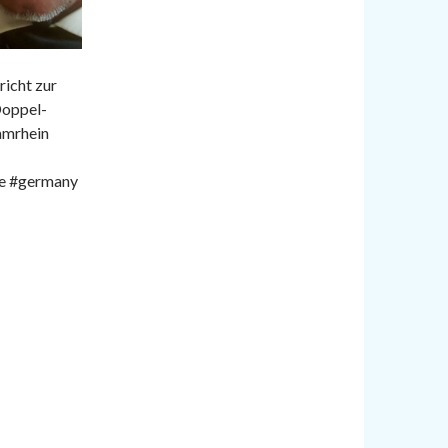
icht zur
Doppel-
amrhein
ne #germany