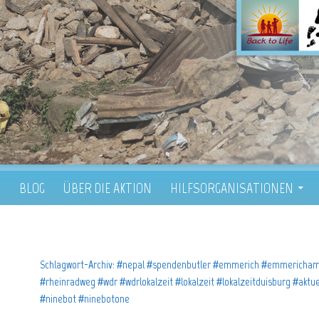
ALT SPRINGEN
T
BLOG
ÜBER DIE AKTION
HILFSORGANISATIONEN
Schlagwort-Archiv: #nepal #spendenbutler #emmerich #emmericham
#rheinradweg #wdr #wdrlokalzeit #lokalzeit #lokalzeitduisburg #aktu
#ninebot #ninebotone