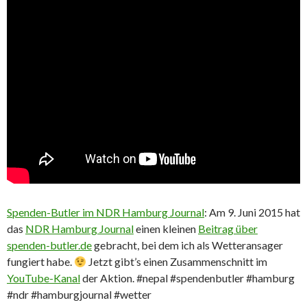
Spenden-Butler im NDR Hamburg Journal
: Am 9. Juni 2015 hat
das
NDR Hamburg Journal
einen kleinen
Beitrag über
spenden-butler.de
gebracht, bei dem ich als Wetteransager
fungiert habe.
Jetzt gibt’s einen Zusammenschnitt im
YouTube-Kanal
der Aktion. #nepal #spendenbutler #hamburg
#ndr #hamburgjournal #wetter