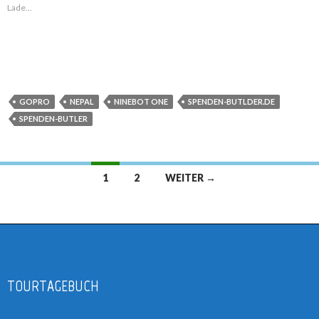
Lade...
GOPRO
NEPAL
NINEBOT ONE
SPENDEN-BUTLDER.DE
SPENDEN-BUTLER
1
2
WEITER →
Beitrags-
Navigation
TOURTAGEBUCH