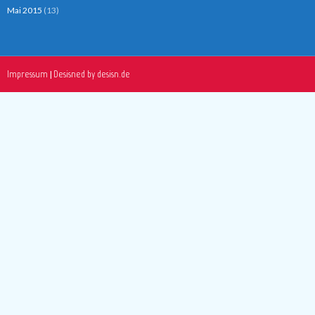
Mai 2015
(13)
Impressum
Desisned by desisn.de
|