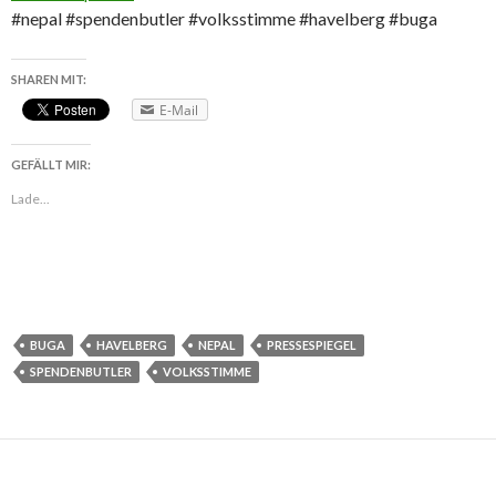
#nepal #spendenbutler #volksstimme #havelberg #buga
SHAREN MIT:
E-Mail
GEFÄLLT MIR:
Lade...
BUGA
HAVELBERG
NEPAL
PRESSESPIEGEL
SPENDENBUTLER
VOLKSSTIMME