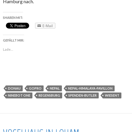
Hamburg nach.
SHAREN MIT:
E-Mail
GEFÄLLT MIR:
Lade...
DONAU
GOPRO
NEPAL
NEPAL-HIMALAYA-PAVILLON
NINEBOT ONE
REGENSBURG
SPENDEN-BUTLER
WIESENT