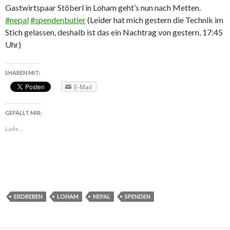
Gastwirtspaar Stöberl in Loham geht’s nun nach Metten.
‪#‎
nepal‬
‪#‎
spendenbutler‬
(Leider hat mich gestern die Technik im
Stich gelassen, deshalb ist das ein Nachtrag von gestern, 17:45
Uhr)
SHAREN MIT:
E-Mail
GEFÄLLT MIR:
Lade...
ERDBEBEN
LOHAM
NEPAL
SPENDEN