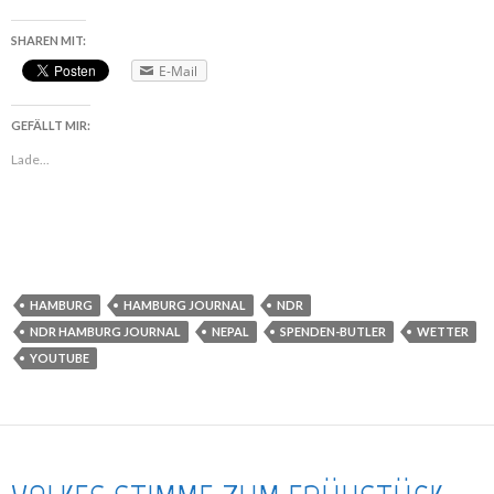
SHAREN MIT:
E-Mail
GEFÄLLT MIR:
Lade...
HAMBURG
HAMBURG JOURNAL
NDR
NDR HAMBURG JOURNAL
NEPAL
SPENDEN-BUTLER
WETTER
YOUTUBE