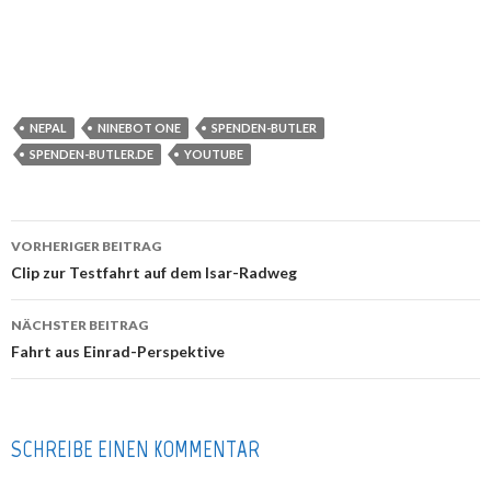
NEPAL
NINEBOT ONE
SPENDEN-BUTLER
SPENDEN-BUTLER.DE
YOUTUBE
VORHERIGER BEITRAG
Beitragsnavigation
Clip zur Testfahrt auf dem Isar-Radweg
NÄCHSTER BEITRAG
Fahrt aus Einrad-Perspektive
SCHREIBE EINEN KOMMENTAR