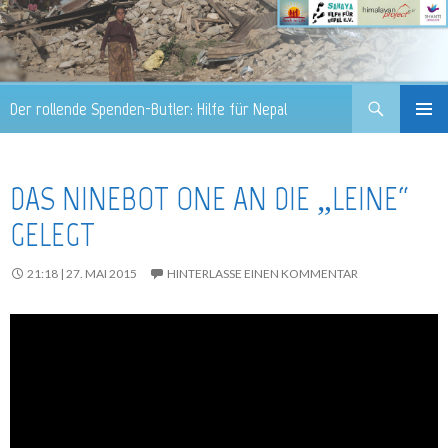
Suchen
Der rollende Spenden-Butler: Hilfe für Nepal
ZUM
PRIMÄR
INHALT
MENÜ
SPRINGEN
DAS NINEBOT ONE AN DIE „LEINE“
GELEGT
21:18 | 27. MAI 2015
HINTERLASSE EINEN KOMMENTAR